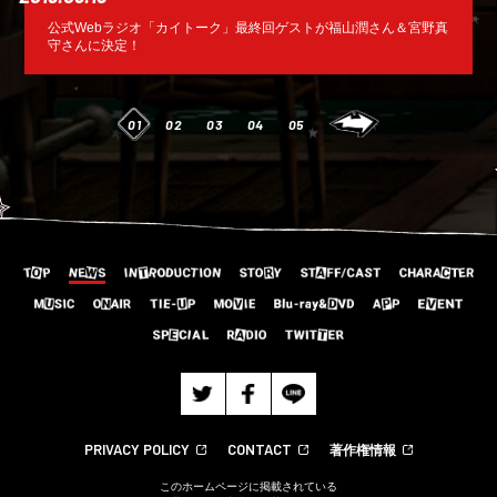
公式Webラジオ「カイトーク」最終回ゲストが福山潤さん＆宮野真
守さんに決定！
01
02
03
04
05
PRIVACY POLICY
CONTACT
著作権情報
このホームページに掲載されている