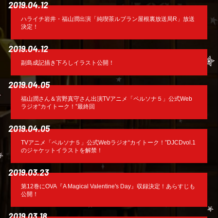
2019.04.12
ハライチ岩井・福山潤出演「純喫茶ルブラン屋根裏放送局R」放送
決定！
2019.04.12
副島成記描き下ろしイラスト公開！
2019.04.05
福山潤さん＆宮野真守さん出演TVアニメ「ペルソナ５」公式Web
ラジオ“カイトーク！”最終回
2019.04.05
TVアニメ「ペルソナ５」公式Webラジオ“カイトーク！”DJCDvol.1
のジャケットイラストを解禁！
2019.03.23
第12巻にOVA『A Magical Valentine's Day』収録決定！あらすじも
公開！
2019.03.18