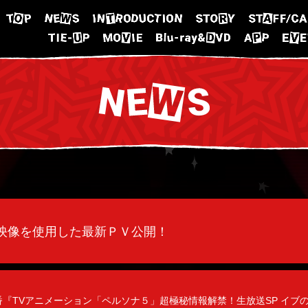
映像を使用した最新ＰＶ公開！
生特番『TVアニメーション「ペルソナ５」超極秘情報解禁！生放送SP イ