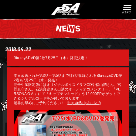
2018.04.22
Blu-ray&DVD第2巻7月25日（水）発売決定！
本日放送された第3話～第5話まで計3話収録されるBlu-ray&DVD第
2巻も7月25日（水）発売！
完全生産限定版にはオリジナルボイスドラマCDや福山潤さん、宮
野真守さん、石浜真史さん出演のオーディオコメンタリー、『PE
RSONA O.A.』にて「キャプテンキッド」や12,000PPがゲットで
きるシリアルコード等が付いております！
是非お早めにご予約ください！（
http://p5a.jp/bddvd/
）