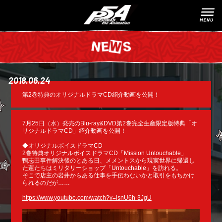
2018.06.24
第2巻特典のオリジナルドラマCD紹介動画を公開！
7月25日（水）発売のBlu-ray&DVD第2巻完全生産限定版特典「オ
リジナルドラマCD」紹介動画を公開！
◆オリジナルボイスドラマCD
2巻特典オリジナルボイスドラマCD「Mission Untouchable」
鴨志田事件解決後のとある日、メメントスから現実世界に帰還し
た蓮たちはミリタリーショップ「Untouchable」を訪れる。
そこで店主の岩井からある仕事を手伝わないかと取引をもちかけ
られるのだが……
https://www.youtube.com/watch?v=lsnU6h-3JgU