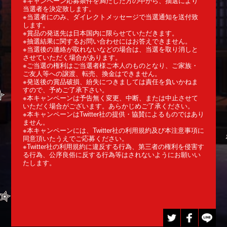
※キャンペーン応募条件を満たした方の中から、抽選により
当選者を決定致します。
※当選者にのみ、ダイレクトメッセージで当選通知を送付致
します。
※賞品の発送先は日本国内に限らせていただきます。
※抽選結果に関するお問い合わせにはお答えできません。
※当選後の連絡が取れないなどの場合は、当選を取り消しと
させていただく場合があります。
※ご当選の権利はご当選者様ご本人のものとなり、ご家族・
ご友人等への譲渡、転売、換金はできません。
※発送後の賞品破損、紛失につきましては責任を負いかねま
すので、予めご了承下さい。
※本キャンペーンは予告無く変更、中断、または中止させて
いただく場合がございます。あらかじめご了承ください。
※本キャンペーンはTwitter社の提供・協賛によるものではあり
ません。
※本キャンペーンには、Twitter社の利用規約及び本注意事項に
同意頂いたうえでご応募ください。
※Twitter社の利用規約に違反する行為、第三者の権利を侵害す
る行為、公序良俗に反する行為等はされないようにお願いい
たします。