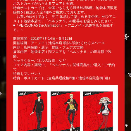
ポストカードがもらえるフェアも実施。
特典ポストカードは、全国でもらえる通常絵柄6種に池袋本店限定
絵柄を1種加えた全7種をご用意しております。
お買い物だけでなく、見て 体感して楽しめる本企画。ぜひアニ
メイト池袋本店で、『ペルソナ５』の世界をお楽しみください。
■『PERSONA5 the Animation』～アニメイト池袋本店を頂戴す
る。～
開催期間：2018年7月14日～8月12日
開催場所：アニメイト池袋本店1階＆3階わくわくスペース
内容：店内装飾・展示・物販・フェアの実施
展示内容：池袋本店１階フロアを『ペルソナ５』の世界観で装
飾、
キャラクターパネルの設置 など
フェア内容：期間中、『ペルソナ５』関連商品のご購入・ご予約
で
特典をプレゼント
特典：ポストカード（全店共通絵柄6種＋池袋本店限定柄1種）