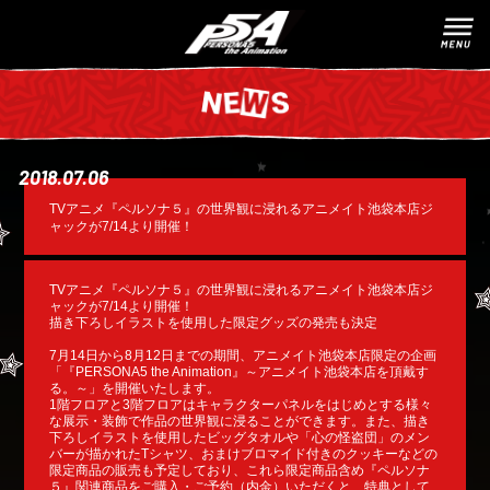
2018.07.06
TVアニメ『ペルソナ５』の世界観に浸れるアニメイト池袋本店ジ
ャックが7/14より開催！
TVアニメ『ペルソナ５』の世界観に浸れるアニメイト池袋本店ジ
ャックが7/14より開催！
描き下ろしイラストを使用した限定グッズの発売も決定
7月14日から8月12日までの期間、アニメイト池袋本店限定の企画
「『PERSONA5 the Animation』～アニメイト池袋本店を頂戴す
る。～」を開催いたします。
1階フロアと3階フロアはキャラクターパネルをはじめとする様々
な展示・装飾で作品の世界観に浸ることができます。また、描き
下ろしイラストを使用したビッグタオルや「心の怪盗団」のメン
バーが描かれたTシャツ、おまけブロマイド付きのクッキーなどの
限定商品の販売も予定しており、これら限定商品含め『ペルソナ
５』関連商品をご購入・ご予約（内金）いただくと、特典として